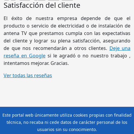
El éxito de nuestra empresa depende de que el
producto o servicio de electricidad o de instalación de
antena TV que prestamos cumpla con las expectativas
del cliente y lograr su plena satisfacción, asegurando
de que nos recomendarán a otros clientes.
Deje una
reseña en Google
si le agradó o no nuestro trabajo ,
intentamos mejorar. Gracias.
Ver todas las reseñas
Este portal web únicamente utiliza cookies propias con finalidad
© 2026 - Eléctrica Isleña ®. Damos 1 año de garantía en todas
técnica, no recaba ni cede datos de carácter personal de los
las reparaciones y 2 años de garantía en nuevas
instalaciones
usuarios sin su conocimiento.
eléctricas.